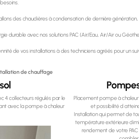
besoins.
allons des chaudières à condensation de dernière génération,
rgie durable avec nos solutions PAC (Air/Eau, Air/Air ou Géot
nnité de vos installations à des techniciens agréés pour un suiv
tallation de chauffage
sol
Pompes
 4 collecteurs régulés par le
Placement pompe à chaleur 
nt avec la pompe à chaleur
et possibilité d attei
Installation qui permet de to
température extérieure dimi
rendement de votre PAC en
combler